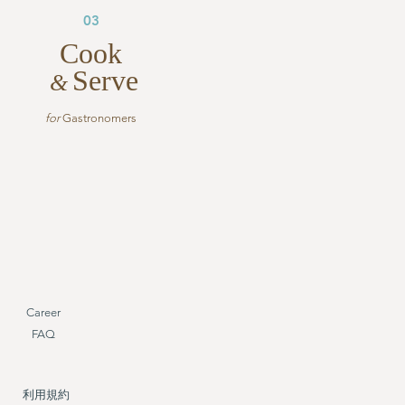
03
Cook
Serve
&
for
Gastronomers
Career
FAQ
利用規約