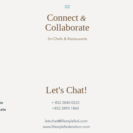
02
Connect
&
Collaborate
for
Chefs & Restaurants
Let's Chat!
te
+ 852 2840 0222
+852 2893 1860
ate
letschat@lifestylefed.com
www.lifestylefederation.com