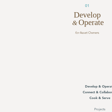
01
Develop
Operate
&
for
Asset Owners
Develop & Opera
Connect & Collabor
Cook & Serve
Projects