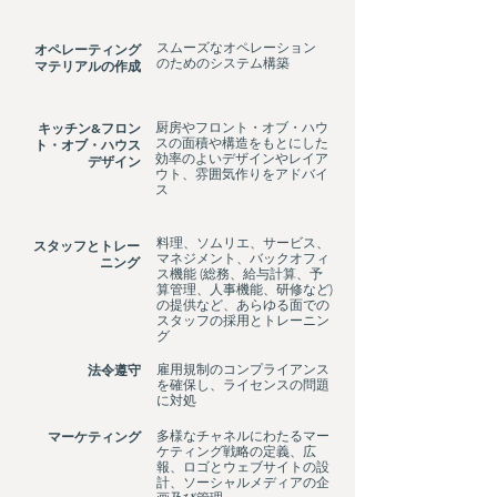
スムーズなオペレーション
オペレーティング
のためのシステム構築
マテリアルの作成
キッチン&フロン
厨房やフロント・オブ・ハウ
スの面積や構造をもとにした
ト・オブ・ハウス
効率のよいデザインやレイア
デザイン
ウト、雰囲気作りをアドバイ
ス
料理、ソムリエ、サービス、
スタッフとトレー
マネジメント、バックオフィ
ニング
ス機能 (総務、給与計算、予
算管理、人事機能、研修など)
の提供など、あらゆる面での
スタッフの採用とトレーニン
グ
法令遵守
雇用規制のコンプライアンス
を確保し、ライセンスの問題
に対処
マーケティング
多様なチャネルにわたるマー
ケティング戦略の定義、広
報、ロゴとウェブサイトの設
計、ソーシャルメディアの企