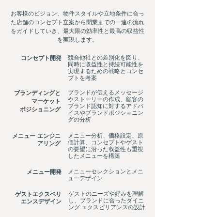
お客様のビジョン、物件スタイルや立地条件に合っ
た店舗のコンセプト立案から開業までの一連の流れ
をガイドしていき、最大限の効率性と最高の収益性
を実現します。
コンセプト開発
競合他社との差別化を図り、
同時に収益性と持続可能性を
実現するための戦略とコンセ
プトを考案
ブランドが伝えるメッセージ
ブランディングと
やストーリーの作成、顧客の
マーケット
ブランド認知に対するアドバ
ポジショニング
イスやブランドポジショニン
グの分析
メニュー エンジニ
メニュー分析、価格設定、原
価計算、コンセプトやゲスト
アリング
の要望に沿った収益性も重視
したメニューを構築
メニュー開発
メニューセレクションとメニ
ューデザイン
ゲストエクスペリ
ゲストのニーズや好みを理解
し、ブランドに合ったダイニ
エンスデザイン
ング エクスピリアンスの設計